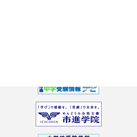
千葉県公立高校：東葛飾高が「思考力を問う問題」→「学校独自
問題」に！2027年春入試「学校設定検査」内容を発表
7/9
千葉県公立高校：速報！2026年春の中学校別「評定合計平均値」
内申調整廃止６年目の「内申」はどうなった？
7/3
東京都立高校：2026年春 過去問を解くときには必須！都立高校の
受験者平均点23年分推移。
6/26
新着情報一覧