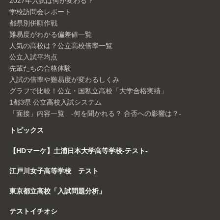
2027年入試は何が変わる？
学校訪問会レポート
都県別併願作戦
難易度がわかる偏差値一覧
人気の高校は？公立高校倍率一覧
公立入試平均点
先輩たちの合格体験
入試の倍率や難易度が変わるしくみ
グラフで比較！公立・国私立高校「大学合格実績」
1都3県 公立高校入試システム
「面接」内容一覧 -何を聞かれる？ 合否への影響は？-
トピックス
【HDマーケ】土浦日本大学高等学校-テスト-
江戸川女子高等学校 テスト
東京都立高校「入試問題分析」
テストイチオシ