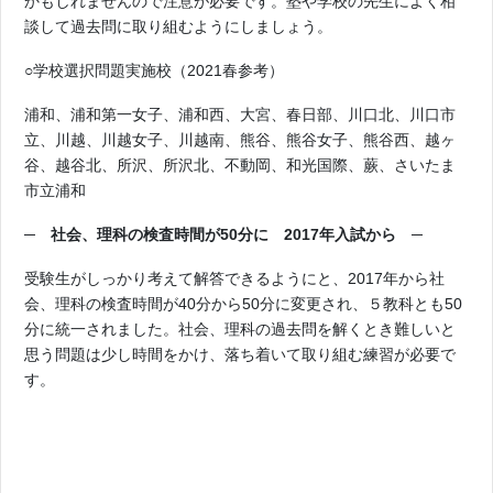
かもしれませんので注意が必要です。塾や学校の先生によく相
談して過去問に取り組むようにしましょう。
○学校選択問題実施校（2021春参考）
浦和、浦和第一女子、浦和西、大宮、春日部、川口北、川口市
立、川越、川越女子、川越南、熊谷、熊谷女子、熊谷西、越ヶ
谷、越谷北、所沢、所沢北、不動岡、和光国際、蕨、さいたま
市立浦和
─
社会、理科の検査時間が50分に 2017年入試から ─
受験生がしっかり考えて解答できるようにと、2017年から社
会、理科の検査時間が40分から50分に変更され、５教科とも50
分に統一されました。社会、理科の過去問を解くとき難しいと
思う問題は少し時間をかけ、落ち着いて取り組む練習が必要で
す。