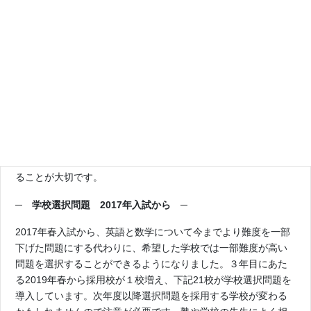
受験していないことに加え、理科・社会の検査時間が40分から
50分に伸びているため、単純には2016年以前と比較できなくな
っていることに注意が必要です。
2012年の入試一本化以降，５教科平均点は安定していませんの
で、過去問演習の際には得点の上下だけで一喜一憂するのでは
なく、このページを参考に平均点の推移を加味して分析するこ
とが大切です。特に2021年の問題は出題範囲が狭くなっている
ので注意が必要です。
2010年から１教科100点満点になり、点差のつく記述問題の重
要度が高まりました。記述問題の解答づくりをしっかり練習す
ることが大切です。
─
学校選択問題 2017年入試から ─
2017年春入試から、英語と数学について今までより難度を一部
下げた問題にする代わりに、希望した学校では一部難度が高い
問題を選択することができるようになりました。３年目にあた
る2019年春から採用校が１校増え、下記21校が学校選択問題を
導入しています。次年度以降選択問題を採用する学校が変わる