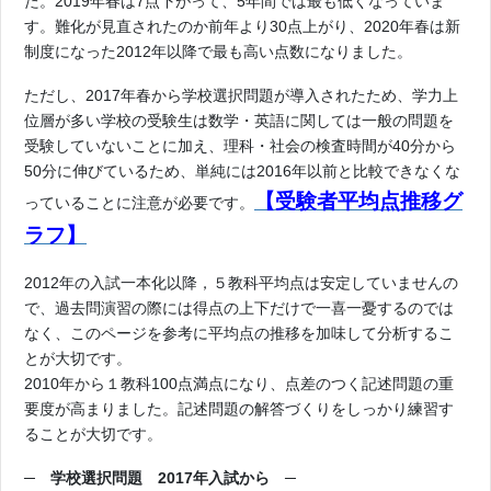
た。2019年春は7点下がって、5年間では最も低くなっていま
す。難化が見直されたのか前年より30点上がり、2020年春は新
制度になった2012年以降で最も高い点数になりました。
ただし、2017年春から学校選択問題が導入されたため、学力上
位層が多い学校の受験生は数学・英語に関しては一般の問題を
受験していないことに加え、理科・社会の検査時間が40分から
50分に伸びているため、単純には2016年以前と比較できなくな
【受験者平均点推移グ
っていることに注意が必要です。
ラフ】
2012年の入試一本化以降，５教科平均点は安定していませんの
で、過去問演習の際には得点の上下だけで一喜一憂するのでは
なく、このページを参考に平均点の推移を加味して分析するこ
とが大切です。
2010年から１教科100点満点になり、点差のつく記述問題の重
要度が高まりました。記述問題の解答づくりをしっかり練習す
ることが大切です。
─
学校選択問題 2017年入試から ─