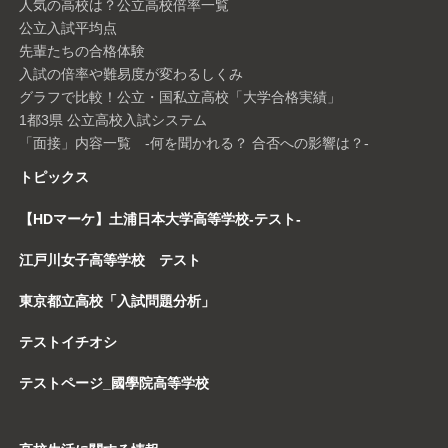
人気の高校は？公立高校倍率一覧
公立入試平均点
先輩たちの合格体験
入試の倍率や難易度が変わるしくみ
グラフで比較！公立・国私立高校「大学合格実績」
1都3県 公立高校入試システム
「面接」内容一覧 -何を聞かれる？ 合否への影響は？-
トピックス
【HDマーケ】土浦日本大学高等学校-テスト-
江戸川女子高等学校 テスト
東京都立高校「入試問題分析」
テストイチオシ
テストページ_國學院高等学校