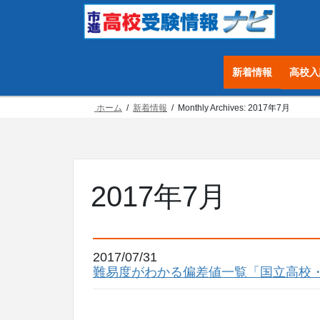
コ
ナ
ン
ビ
テ
ゲ
ン
ー
新着情報
高校入
ツ
シ
へ
ョ
ホーム
新着情報
Monthly Archives: 2017年7月
ス
ン
キ
に
ッ
移
プ
動
2017年7月
2017/07/31
難易度がわかる偏差値一覧「国立高校