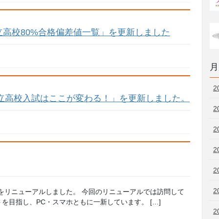
高校80%合格偏差値一覧」を更新しました
月
2
公立高校入試はここが変わる！」を更新しました。
2
2
2
2
2
avi.net）をリニューアルしました。 今回のリニューアルでは訪問して
目指し、PC・スマホともに一新しています。 […]
2