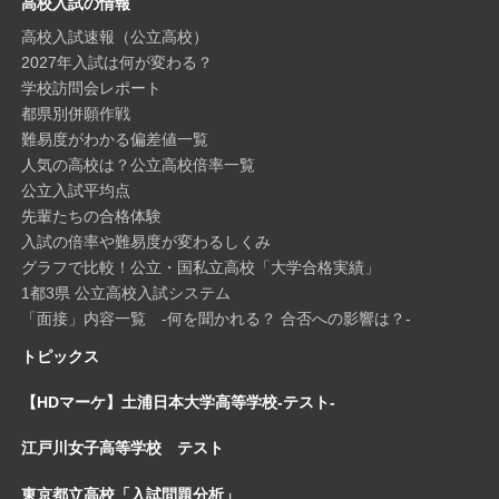
高校入試の情報
高校入試速報（公立高校）
2027年入試は何が変わる？
学校訪問会レポート
都県別併願作戦
難易度がわかる偏差値一覧
人気の高校は？公立高校倍率一覧
公立入試平均点
先輩たちの合格体験
入試の倍率や難易度が変わるしくみ
グラフで比較！公立・国私立高校「大学合格実績」
1都3県 公立高校入試システム
「面接」内容一覧 -何を聞かれる？ 合否への影響は？-
トピックス
【HDマーケ】土浦日本大学高等学校-テスト-
江戸川女子高等学校 テスト
東京都立高校「入試問題分析」