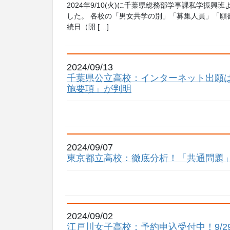
2024年9/10(火)に千葉県総務部学事課私学振
した。 各校の「男女共学の別」「募集人員」「願
続日（開 […]
2024/09/13
千葉県公立高校：インターネット出願は
施要項」が判明
2024/09/07
東京都立高校：徹底分析！「共通問題」
2024/09/02
江戸川女子高校：予約申込受付中！9/29