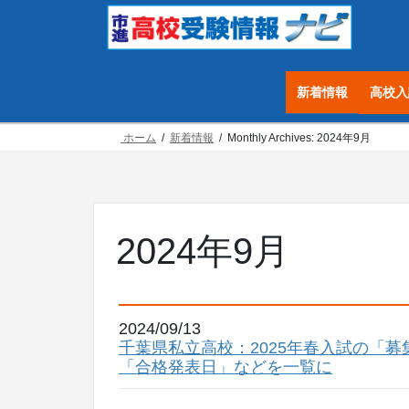
コ
ナ
ン
ビ
テ
ゲ
ン
ー
新着情報
高校入
ツ
シ
へ
ョ
ホーム
新着情報
Monthly Archives: 2024年9月
ス
ン
キ
に
ッ
移
プ
動
2024年9月
2024/09/13
千葉県私立高校：2025年春入試の「
「合格発表日」などを一覧に