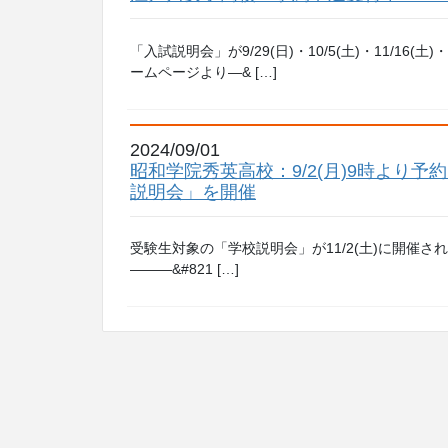
「入試説明会」が9/29(日)・10/5(土)・11/16
ームページより—& […]
2024/09/01
昭和学院秀英高校：9/2(月)9時より予約
説明会」を開催
受験生対象の「学校説明会」が11/2(土)に開催
———&#821 […]