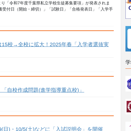
興班より「令和7年度千葉県私立学校生徒募集要項」が発表されま
書受付日（開始・締切）」「試験日」「合格発表日」「入学手
15校→全校に拡大！2025年春「入学者選抜実
学
「自校作成問題(進学指導重点校)」
(日)・10/5(土)などに「入試説明会」を開催