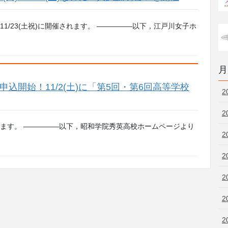
(土)・11/23(土祝)に開催されます。 —————以下，江戸川女子ホ
月
申込開始！11/2(土)に「第5回・第6回高等学校
2
2
されます。 —————以下，昭和学院秀英高校ホームページより
2
2
2
2
2