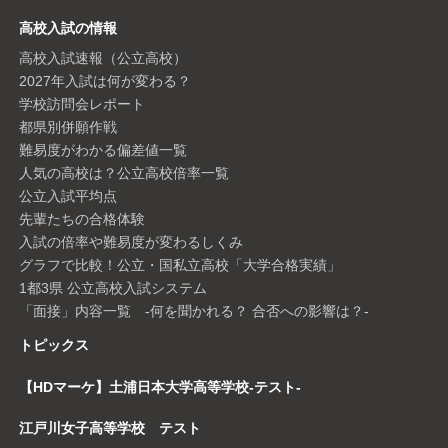
高校入試の情報
高校入試速報（公立高校）
2027年入試は何が変わる？
学校訪問会レポート
都県別併願作戦
難易度がわかる偏差値一覧
人気の高校は？公立高校倍率一覧
公立入試平均点
先輩たちの合格体験
入試の倍率や難易度が変わるしくみ
グラフで比較！公立・国私立高校「大学合格実績」
1都3県 公立高校入試システム
「面接」内容一覧 -何を聞かれる？ 合否への影響は？-
トピックス
【HDマーケ】土浦日本大学高等学校-テスト-
江戸川女子高等学校 テスト