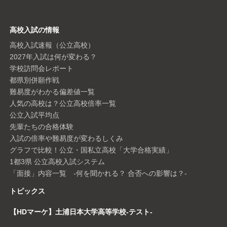
高校入試の情報
高校入試速報（公立高校）
2027年入試は何が変わる？
学校訪問会レポート
都県別併願作戦
難易度がわかる偏差値一覧
人気の高校は？公立高校倍率一覧
公立入試平均点
先輩たちの合格体験
入試の倍率や難易度が変わるしくみ
グラフで比較！公立・国私立高校「大学合格実績」
1都3県 公立高校入試システム
「面接」内容一覧 -何を聞かれる？ 合否への影響は？-
トピックス
【HDマーケ】土浦日本大学高等学校-テスト-