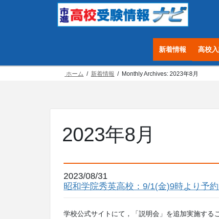
コ
ナ
ン
ビ
テ
ゲ
ン
ー
新着情報
高校入
ツ
シ
へ
ョ
ホーム
新着情報
Monthly Archives: 2023年8月
ス
ン
キ
に
ッ
移
プ
動
2023年8月
2023/08/31
昭和学院秀英高校：9/1(金)9時より予
学校公式サイトにて，「説明会」を追加実施するこ