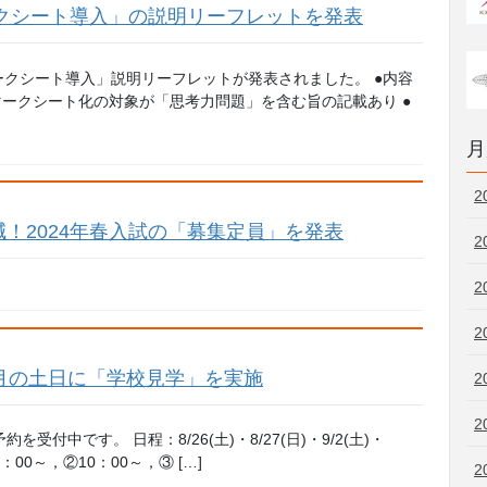
ークシート導入」の説明リーフレットを発表
「マークシート導入」説明リーフレットが発表されました。 ●内容
マークシート化の対象が「思考力問題」を含む旨の記載あり ●
月
2
！2024年春入試の「募集定員」を発表
2
2
2
月の土日に「学校見学」を実施
2
2
付中です。 日程：8/26(土)・8/27(日)・9/2(土)・
：①9：00～，②10：00～，③ […]
2