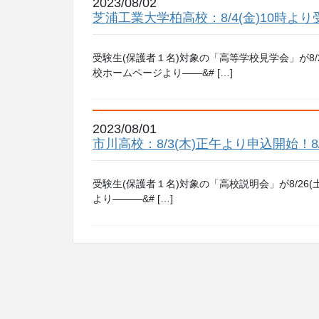
2023/08/02
芝浦工業大学柏高校：8/4(金)10時よ
受験生(保護者１名)対象の「高等学校見学会」が8/
校ホームページより——&# […]
2023/08/01
市川高校：8/3(木)正午より申込開始！8
受験生(保護者１名)対象の「高校説明会」が8/26
より———&# […]