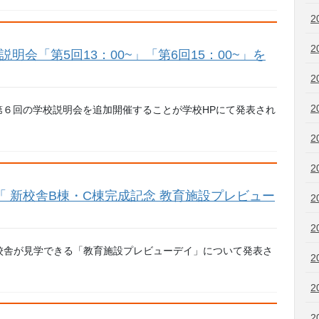
2
2
説明会「第5回13：00~」「第6回15：00~」を
2
2
0より第６回の学校説明会を追加開催することが学校HPにて発表され
2
2
！「 新校舎B棟・C棟完成記念 教育施設プレビュー
2
2
校新校舎が見学できる「教育施設プレビューデイ」について発表さ
2
2
2