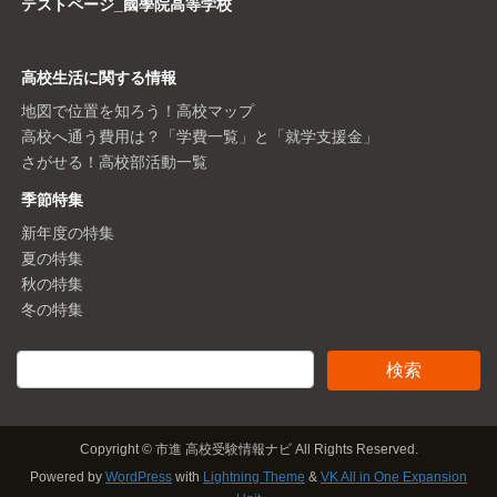
テストページ_國學院高等学校
高校生活に関する情報
地図で位置を知ろう！高校マップ
高校へ通う費用は？「学費一覧」と「就学支援金」
さがせる！高校部活動一覧
季節特集
新年度の特集
夏の特集
秋の特集
冬の特集
Copyright © 市進 高校受験情報ナビ All Rights Reserved.
Powered by
WordPress
with
Lightning Theme
&
VK All in One Expansion