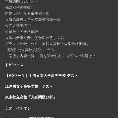
学校訪問会レポート
都県別併願作戦
難易度がわかる偏差値一覧
人気の高校は？公立高校倍率一覧
公立入試平均点
先輩たちの合格体験
入試の倍率や難易度が変わるしくみ
グラフで比較！公立・国私立高校「大学合格実績」
1都3県 公立高校入試システム
「面接」内容一覧 -何を聞かれる？ 合否への影響は？-
トピックス
【HDマーケ】土浦日本大学高等学校-テスト-
江戸川女子高等学校 テスト
東京都立高校「入試問題分析」
テストイチオシ