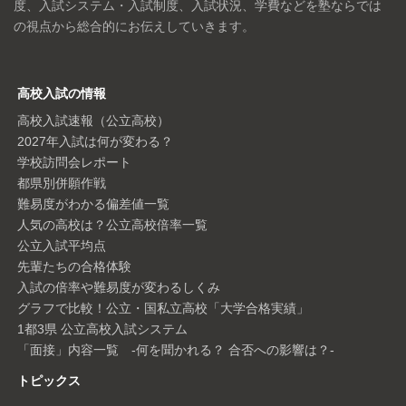
度、入試システム・入試制度、入試状況、学費などを塾ならでは
の視点から総合的にお伝えしていきます。
高校入試の情報
高校入試速報（公立高校）
2027年入試は何が変わる？
学校訪問会レポート
都県別併願作戦
難易度がわかる偏差値一覧
人気の高校は？公立高校倍率一覧
公立入試平均点
先輩たちの合格体験
入試の倍率や難易度が変わるしくみ
グラフで比較！公立・国私立高校「大学合格実績」
1都3県 公立高校入試システム
「面接」内容一覧 -何を聞かれる？ 合否への影響は？-
トピックス