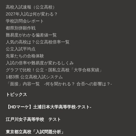
高校入試速報（公立高校）
2027年入試は何が変わる？
学校訪問会レポート
都県別併願作戦
難易度がわかる偏差値一覧
人気の高校は？公立高校倍率一覧
公立入試平均点
先輩たちの合格体験
入試の倍率や難易度が変わるしくみ
グラフで比較！公立・国私立高校「大学合格実績」
1都3県 公立高校入試システム
「面接」内容一覧 -何を聞かれる？ 合否への影響は？-
トピックス
【HDマーケ】土浦日本大学高等学校-テスト-
江戸川女子高等学校 テスト
東京都立高校「入試問題分析」