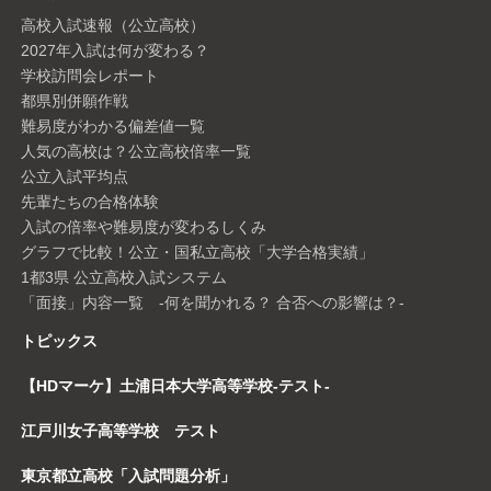
高校入試速報（公立高校）
2027年入試は何が変わる？
学校訪問会レポート
都県別併願作戦
難易度がわかる偏差値一覧
人気の高校は？公立高校倍率一覧
公立入試平均点
先輩たちの合格体験
入試の倍率や難易度が変わるしくみ
グラフで比較！公立・国私立高校「大学合格実績」
1都3県 公立高校入試システム
「面接」内容一覧 -何を聞かれる？ 合否への影響は？-
トピックス
【HDマーケ】土浦日本大学高等学校-テスト-
江戸川女子高等学校 テスト
東京都立高校「入試問題分析」