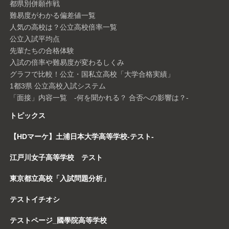
都県別併願作戦
難易度がわかる偏差値一覧
人気の高校は？公立高校倍率一覧
公立入試平均点
先輩たちの合格体験
入試の倍率や難易度が変わるしくみ
グラフで比較！公立・国私立高校「大学合格実績」
1都3県 公立高校入試システム
「面接」内容一覧 -何を聞かれる？ 合否への影響は？-
トピックス
【HDマーケ】土浦日本大学高等学校-テスト-
江戸川女子高等学校 テスト
東京都立高校「入試問題分析」
テストイチオシ
テストページ_國學院高等学校