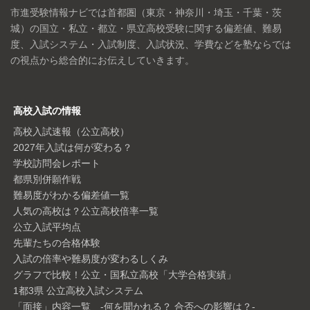
市進受験情報ナビでは首都圏（東京・神奈川・埼玉・千葉・茨
城）の国立・私立・都立・県立高校受験に関する偏差値、難易
度、入試システム・入試制度、入試状況、学費などを塾ならでは
の視点から総合的にお伝えしていきます。
高校入試の情報
高校入試速報（公立高校）
2027年入試は何が変わる？
学校訪問会レポート
都県別併願作戦
難易度がわかる偏差値一覧
人気の高校は？公立高校倍率一覧
公立入試平均点
先輩たちの合格体験
入試の倍率や難易度が変わるしくみ
グラフで比較！公立・国私立高校「大学合格実績」
1都3県 公立高校入試システム
「面接」内容一覧 -何を聞かれる？ 合否への影響は？-