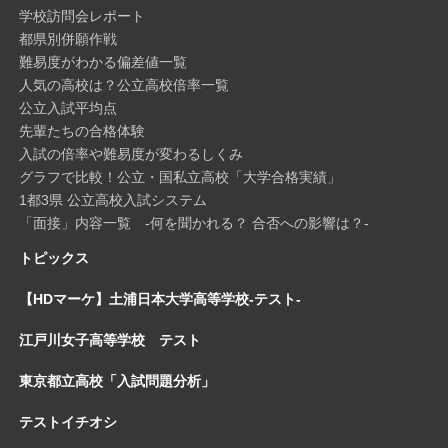
学校訪問会レポート
都県別併願作戦
難易度がわかる偏差値一覧
人気の高校は？公立高校倍率一覧
公立入試平均点
先輩たちの合格体験
入試の倍率や難易度が変わるしくみ
グラフで比較！公立・国私立高校「大学合格実績」
1都3県 公立高校入試システム
「面接」内容一覧 -何を聞かれる？ 合否への影響は？-
トピックス
【HDマーケ】土浦日本大学高等学校-テスト-
江戸川女子高等学校 テスト
東京都立高校「入試問題分析」
テストイチオシ