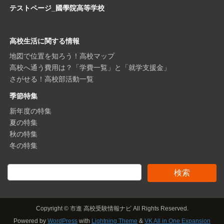
テストページ_國學院高等学校
高校生活に関する情報
地図で位置を知ろう！高校マップ
高校へ通う費用は？「学費一覧」と「就学支援金」
さがせる！高校部活動一覧
季節特集
新年度の特集
夏の特集
秋の特集
冬の特集
Copyright © 市進 高校受験情報ナビ All Rights Reserved.
Powered by
WordPress
with
Lightning Theme
&
VK All in One Expansion