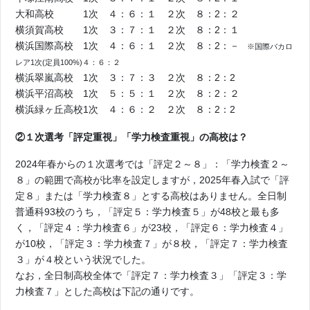
大和高校 1次 ４：６：１ ２次 ８：2：２
横須賀高校 1次 ３：７：１ ２次 ８：2：１
横浜国際高校 1次 ４：６：１ ２次 ８：2：－
※国際バカロ
レア1次(定員100%)４：６：２
横浜翠嵐高校 1次 ３：７：３ ２次 ８：2：2
横浜平沼高校 1次 ５：５：１ ２次 ８：2：２
横浜緑ヶ丘高校1次 ４：６：２ ２次 ８：2：2
②１次選考「評定重視」「学力検査重視」の高校は？
2024年春からの１次選考では「評定２～８」：「学力検査２～
８」の範囲で高校が比率を設定しますが，2025年春入試で「評
定８」または「学力検査８」とする高校はありません。全日制
普通科93校のうち，「評定５：学力検査５」が48校と最も多
く，「評定４：学力検査６」が23校，「評定６：学力検査４」
が10校，「評定３：学力検査７」が８校，「評定７：学力検査
３」が４校という状況でした。
なお，全日制高校全体で「評定７：学力検査３」「評定３：学
力検査７」とした高校は下記の通りです。