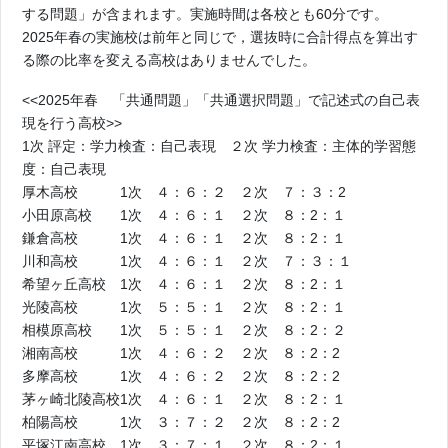
する問題」が含まれます。実施時間は各校とも60分です。
2025年春の実施校は前年と同じで，選抜時に合計得点を算出す
る際の比率を変える高校はありませんでした。
<<2025年春 「共通問題」「共通選択問題」で記述式の自己表
現を行う高校>>
1次 評定：学力検査：自己表現 ２次 学力検査：主体的学習態
度：自己表現
厚木高校 1次 ４：６：２ ２次 ７：３：2
小田原高校 1次 ４：６：１ ２次 ８：2：１
鎌倉高校 1次 ４：６：１ ２次 ８：2：１
川和高校 1次 ４：６：１ ２次 ７：３：１
希望ヶ丘高校 1次 ４：６：１ ２次 ８：2：１
光陵高校 1次 ５：５：１ ２次 ８：2：１
相模原高校 1次 ５：５：１ ２次 ８：2：２
湘南高校 1次 ４：６：２ ２次 ８：2：2
多摩高校 1次 ４：６：２ ２次 ８：2：2
茅ヶ崎北陵高校1次 ４：６：１ ２次 ８：2：１
柏陽高校 1次 ３：７：２ ２次 ８：2：2
平塚江南高校 1次 ３：７：１ ２次 ８：2：１