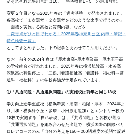
※それぞれ比率の合計は10。「特色検査1～5」の追加可能。
変更２年目となる2025年春の「選考基準」が発表されました。
各高校で「１次選考・２次選考をどのような比率で行うのか」
「面接を実施する高校と質問内容」などを
「変更点がひと目でわかる！2025年春神奈川公立 内申・筆記・
特色検査一覧」
としてまとめました。下の記事とあわせてご活用ください。
なお，前年の2024年春は「厚木東高+厚木商業高→厚木王子高」
の学校統合が行われました。2025年春は横浜旭陵高・永谷高・
深沢高の募集停止，「二俣川看護福祉高（看護科・福祉科→普
通科・福祉科）」の学校再編が予定されています。
①「共通問題・共通選択問題」の実施校は前年と同じ18校
学力向上進学重点校（横浜翠嵐・湘南・柏陽・厚木，2024年よ
り川和・横浜緑ケ丘・多摩・小田原を追加）とエントリー校の
18校で実施する「自己表現」は，「共通問題」と各校が選ぶ
「共通選択問題」を組み合わせた出題で，横浜国際の国際バカ
ロレアコースのみ「自分の考えを150～200語程度の英語で記述