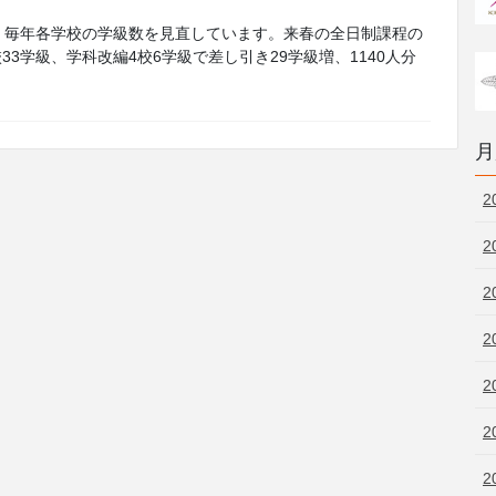
、毎年各学校の学級数を見直しています。来春の全日制課程の
33学級、学科改編4校6学級で差し引き29学級増、1140人分
月
2
2
2
2
2
2
2