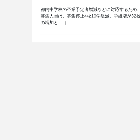
都内中学校の卒業予定者増減などに対応するため
募集人員は、募集停止4校10学級減、学級増が32校
の増加と […]