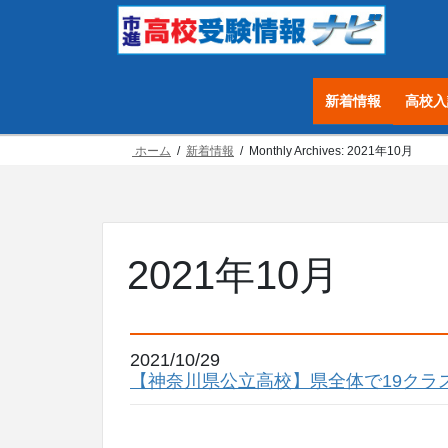
コ
ナ
ン
ビ
テ
ゲ
ン
ー
新着情報
高校入
ツ
シ
へ
ョ
ホーム
新着情報
Monthly Archives: 2021年10月
ス
ン
キ
に
ッ
移
プ
動
2021年10月
2021/10/29
【神奈川県公立高校】県全体で19クラス