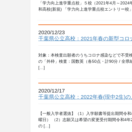
「学力向上進学重点校」５校（2021年4月～202
和高校(新規) 「学力向上進学重点校エントリー校」13
2020/12/23
千葉県公立高校：2021年春の新型コ
対象：本検査出願者のうちコロナ感染などで不受検の生
の「外枠」検査：国数英（各50点・計90分 / 
[…]
2020/12/17
千葉県公立高校：2022年春(現中2生)
【一般入学者選抜】（1）入学願書等提出期間令和4
曜日） （2）志願又は希望の変更受付期間令和4年2
の […]