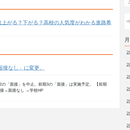
は上がる？下がる？高校の人気度がわかる進路希
月
2
2
「面接なし」に変更。
2
2の「面接」を中止。前期3の「面接」は実施予定。 【前期
2
面接→面接なし →学校HP
2
2
2