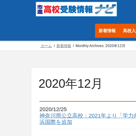
コ
ナ
ン
ビ
テ
ゲ
ン
ー
新着情報
高校入
ツ
シ
へ
ョ
ホーム
新着情報
Monthly Archives: 2020年12月
ス
ン
キ
に
ッ
移
プ
動
2020年12月
2020/12/25
神奈川県公立高校：2021年より「学
浜国際を追加