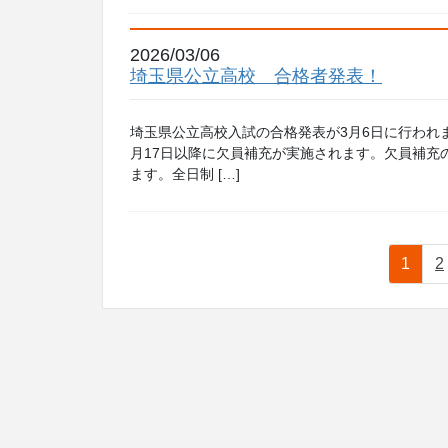
2026/03/06
埼玉県公立高校 合格者発表！
埼玉県公立高校入試の合格発表が3月6日に行われ
月17日以降に欠員補充が実施されます。欠員補充
ます。全日制 […]
投
固
1
2
稿
定
の
ペ
ペ
ー
ー
ジ
ジ
送
り