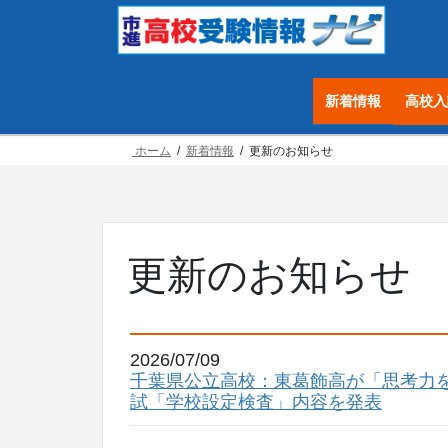
コ
ナ
ン
ビ
テ
ゲ
ン
ー
新着情報
高校入
ツ
シ
へ
ョ
ホーム
新着情報
更新のお知らせ
ス
ン
キ
に
ッ
移
プ
動
更新のお知らせ
2026/07/09
千葉県公立高校：東葛飾高が「思考力を
試「学校設定検査」内容を発表