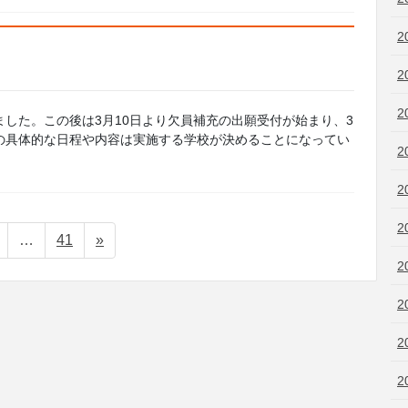
2
2
2
ました。この後は3月10日より欠員補充の出願受付が始まり、3
の具体的な日程や内容は実施する学校が決めることになってい
2
2
2
固
固
…
41
»
定
定
2
ペ
ペ
2
ー
ー
ジ
ジ
2
2