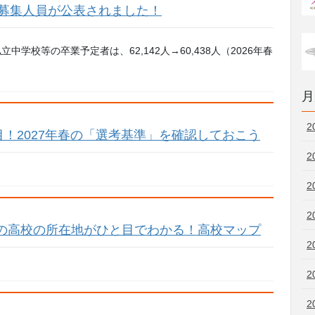
春の募集人員が公表されました！
学校等の卒業予定者は、62,142人→60,438人（2026年春
月
2
！2027年春の「選考基準」を確認しておこう
2
2
2
)の高校の所在地がひと目でわかる！高校マップ
2
2
2