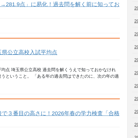
8点→281.9点」に易化！過去問を解く前に知ってお
2
2
2
2
玉県公立高校入試平均点
2
均点 埼玉県公立高校 過去問を解くうえで知っておかなけれ
2
うということ。 「ある年の過去問はできたのに、次の年の過
2
2
2
で３番目の高さに！2026年春の学力検査「合格
2
2