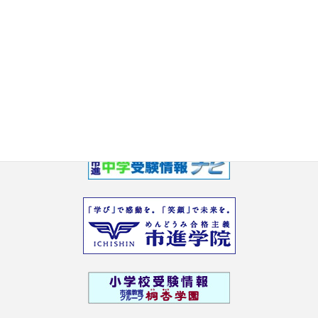
千葉県公立高校：速報！2026年春の中学校別「評定合計平均値」
内申調整廃止６年目の「内申」はどうなった？
7/3
東京都立高校：2026年春 過去問を解くときには必須！都立高校の
受験者平均点23年分推移。
6/26
新着情報一覧