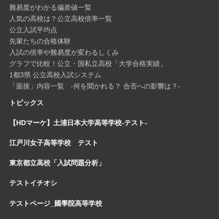
難易度がわかる偏差値一覧
人気の高校は？公立高校倍率一覧
公立入試平均点
先輩たちの合格体験
入試の倍率や難易度が変わるしくみ
グラフで比較！公立・国私立高校「大学合格実績」
1都3県 公立高校入試システム
「面接」内容一覧 -何を聞かれる？ 合否への影響は？-
トピックス
【HDマーケ】土浦日本大学高等学校-テスト-
江戸川女子高等学校 テスト
東京都立高校「入試問題分析」
テストイチオシ
テストページ_國學院高等学校