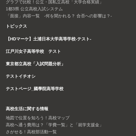
グラフで比較！公立・国私立高校「大学合格実績」
1都3県 公立高校入試システム
「面接」内容一覧 -何を聞かれる？ 合否への影響は？-
トピックス
【HDマーケ】土浦日本大学高等学校-テスト-
江戸川女子高等学校 テスト
東京都立高校「入試問題分析」
テストイチオシ
テストページ_國學院高等学校
高校生活に関する情報
地図で位置を知ろう！高校マップ
高校へ通う費用は？「学費一覧」と「就学支援金」
さがせる！高校部活動一覧