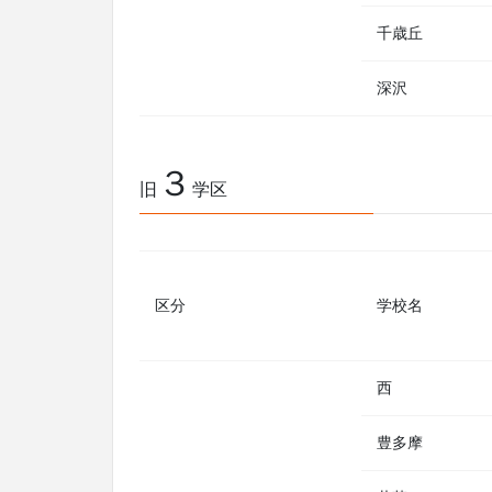
千歳丘
深沢
３
旧
学区
区分
学校名
西
豊多摩