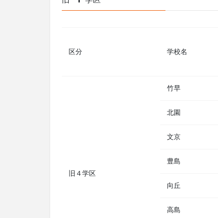
区分
学校名
竹早
北園
文京
豊島
旧４学区
向丘
高島