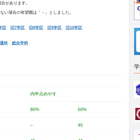
場合があります。
満たない場合の有望圏は「－」としました。
学区
旧7学区
旧8学区
旧9学区
旧10学区
通科
総合学科
学
内申点めやす
80%
60%
–
45