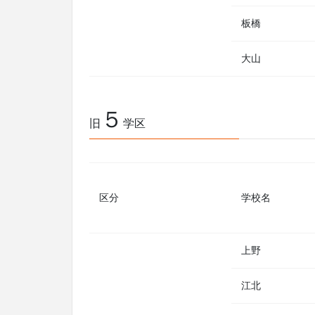
板橋
大山
５
旧
学区
区分
学校名
上野
江北