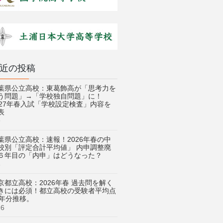
近の投稿
葉県公立高校：東葛飾高が「思考力を
う問題」→「学校独自問題」に！
027年春入試「学校設定検査」内容を
表
9
葉県公立高校：速報！2026年春の中
校別「評定合計平均値」 内申調整廃
６年目の「内申」はどうなった？
3
京都立高校：2026年春 過去問を解く
きには必須！都立高校の受験者平均点
3年分推移。
26