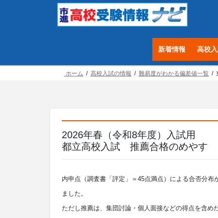
コ
ナ
ン
ビ
テ
ゲ
ン
ー
新着情報
高校入
ツ
シ
へ
ョ
ホーム
高校入試の情報
難易度がわかる偏差値一覧
ス
ン
キ
に
ッ
移
プ
動
2026年春（令和8年度）入試用
都立高校入試 推薦合格のめやす
内申点（調査書「評定」＝45点満点）による合否分布か
ました。
ただし推薦は、集団討論・個人面接などの得点を含め