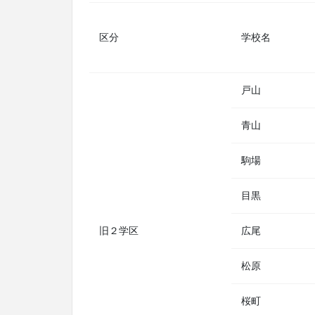
区分
学校名
戸山
青山
駒場
目黒
旧２学区
広尾
松原
桜町