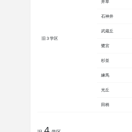
井草
石神井
武蔵丘
旧３学区
鷺宮
杉並
練馬
光丘
田柄
４
旧
学区