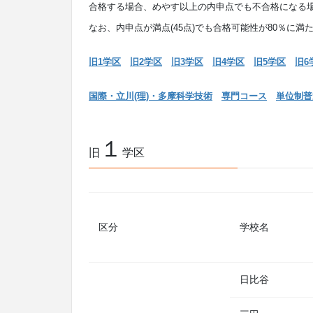
合格する場合、めやす以上の内申点でも不合格になる
なお、内申点が満点(45点)でも合格可能性が80％に
旧1学区
旧2学区
旧3学区
旧4学区
旧5学区
旧6
国際・立川(理)・多摩科学技術
専門コース
単位制普
１
旧
学区
区分
学校名
日比谷