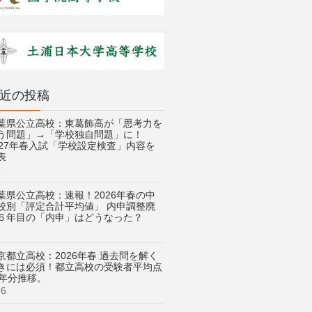
近の投稿
葉県公立高校：東葛飾高が「思考力を
う問題」→「学校独自問題」に！
027年春入試「学校設定検査」内容を
表
9
葉県公立高校：速報！2026年春の中
校別「評定合計平均値」 内申調整廃
６年目の「内申」はどうなった？
3
京都立高校：2026年春 過去問を解く
きには必須！都立高校の受験者平均点
3年分推移。
26