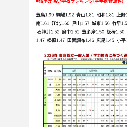
■倍率が高い学校ランキング(学年制普通科) 
豊島
1.99
駒場
1.92
青山
1.81
昭和
1.81
上野
南
1.61
江北
1.60
戸山
1.57
城東
1.56
竹早
1.
石神井
1.52
府中
1.52
豊多摩
1.50
板橋
1.50
1.47
松原
1.47
田園調布
1.46
広尾
1.45
小平