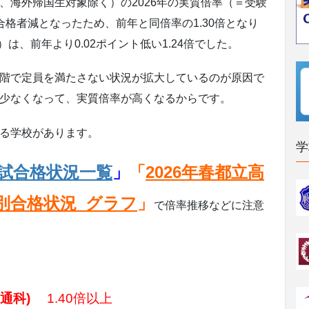
、海外帰国生対象除く）の2026年の実質倍率（＝受験
格者減となったため、前年と同倍率の1.30倍となり
は、前年より0.02ポイント低い1.24倍でした。
階で定員を満たさない状況が拡大しているのが原因で
少なくなって、実質倍率が高くなるからです。
る学校があります。
学
入試合格状況一覧
」
「
2026年春都立高
別合格状況_グラフ
」
で倍率推移などに注意
普通科)
1.40倍以上