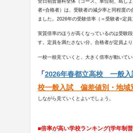
全日制普通科全体（コース、単位制、島しょ
者÷合格者）は、受験者の減少率と同程度の合
ました。2026年の受験倍率（＝受験者÷定員）
実質倍率のほうが高くなっているのは受験段
す。定員を満たさない分、合格者が定員より
一校一校見ていくと、大きく倍率が動いてい
「
2026年春都立高校 一般
校一般入試 偏差値別・地域
しながら見ていくとよいでしょう。
■
倍率が高い学校ランキング(学年制