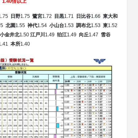
1.40倍以上
1.75
日野
1.75
鷺宮
1.72
目黒
1.71
日比谷
1.66
東大和
55
北園
1.55
神代
1.54
小山台
1.53
調布北
1.53
東
1.52
小金井北
1.50
江戸川
1.49
狛江
1.49
向丘
1.47
雪谷
1.41
本所
1.40