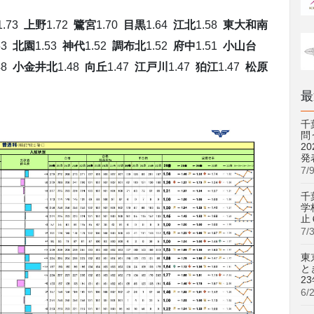
1.73
上野
1.72
鷺宮
1.70
目黒
1.64
江北
1.58
東大和南
53
北園
1.53
神代
1.52
調布北
1.52
府中
1.51
小山台
48
小金井北
1.48
向丘
1.47
江戸川
1.47
狛江
1.47
松原
最
千
問
2
発
7/
千
学
止
7/
東
と
2
6/