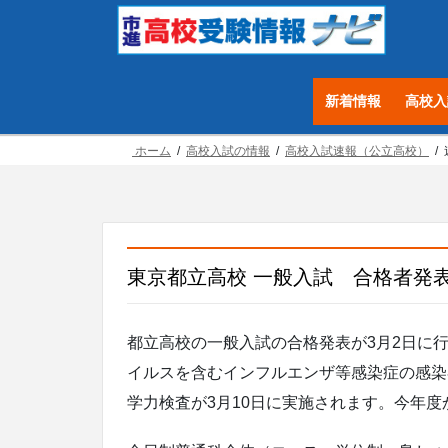
コ
ナ
ン
ビ
テ
ゲ
ン
ー
新着情報
高校入
ツ
シ
へ
ョ
ホーム
高校入試の情報
高校入試速報（公立高校）
ス
ン
キ
に
ッ
移
プ
動
東京都立高校 一般入試 合格者発
都立高校の一般入試の合格発表が3月2日に
イルスを含むインフルエンザ等感染症の感染
学力検査が3月10日に実施されます。今年