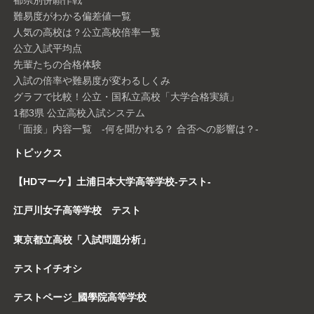
難易度がわかる偏差値一覧
人気の高校は？公立高校倍率一覧
公立入試平均点
先輩たちの合格体験
入試の倍率や難易度が変わるしくみ
グラフで比較！公立・国私立高校「大学合格実績」
1都3県 公立高校入試システム
「面接」内容一覧 -何を聞かれる？ 合否への影響は？-
トピックス
【HDマーケ】土浦日本大学高等学校-テスト-
江戸川女子高等学校 テスト
東京都立高校「入試問題分析」
テストイチオシ
テストページ_國學院高等学校