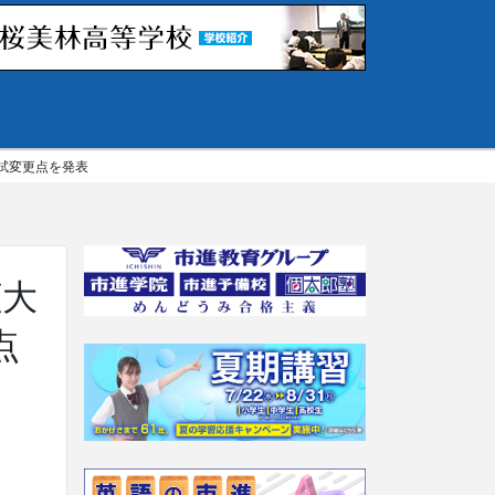
試変更点を発表
拡大
点