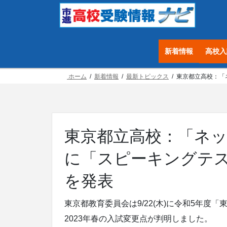
コ
ナ
ン
ビ
テ
ゲ
ン
ー
新着情報
高校入
ツ
シ
へ
ョ
ホーム
新着情報
最新トピックス
東京都立高校：「
ス
ン
キ
に
ッ
移
プ
動
東京都立高校：「ネ
に「スピーキングテス
を発表
東京都教育委員会は9/22(木)に令和5年
2023年春の入試変更点が判明しました。