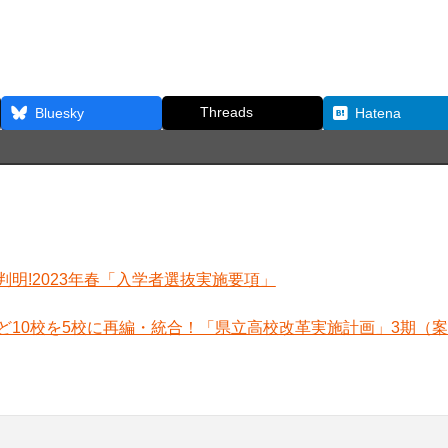
Threads
Bluesky
Hatena
明!2023年春「入学者選抜実施要項」
ど10校を5校に再編・統合！「県立高校改革実施計画」3期（