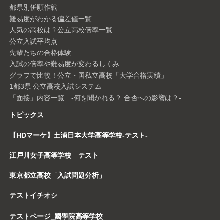
都県別併願作戦
難易度がわかる偏差値一覧
人気の高校は？公立高校倍率一覧
公立入試平均点
先輩たちの合格体験
入試の倍率や難易度が変わるしくみ
グラフで比較！公立・国私立高校「大学合格実績」
1都3県 公立高校入試システム
「面接」内容一覧 -何を聞かれる？ 合否への影響は？-
トピックス
【HDマーケ】土浦日本大学高等学校-テスト-
江戸川女子高等学校 テスト
東京都立高校「入試問題分析」
テストイチオシ
テストページ_國學院高等学校