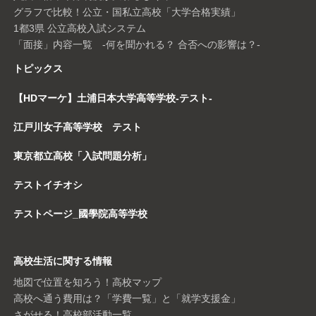
グラフで比較！公立・国私立高校「大学合格実績」
1都3県 公立高校入試システム
「面接」内容一覧 -何を聞かれる？ 合否への影響は？-
トピックス
【HDマーケ】土浦日本大学高等学校-テスト-
江戸川女子高等学校 テスト
東京都立高校「入試問題分析」
テストイチオシ
テストページ_國學院高等学校
高校生活に関する情報
地図で位置を知ろう！高校マップ
高校へ通う費用は？「学費一覧」と「就学支援金」
さがせる！高校部活動一覧