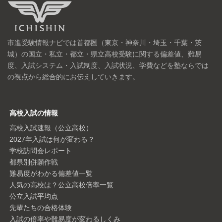
市進受験情報ナビでは首都圏（東京・神奈川・埼玉・千葉・茨
城）の国立・私立・都立・県立高校受験に関する偏差値、難易
度、入試システム・入試制度、入試状況、学費などを塾ならでは
の視点から総合的にお伝えしていきます。
高校入試の情報
高校入試速報（公立高校）
2027年入試は何が変わる？
学校訪問会レポート
都県別併願作戦
難易度がわかる偏差値一覧
人気の高校は？公立高校倍率一覧
公立入試平均点
先輩たちの合格体験
入試の倍率や難易度が変わるしくみ