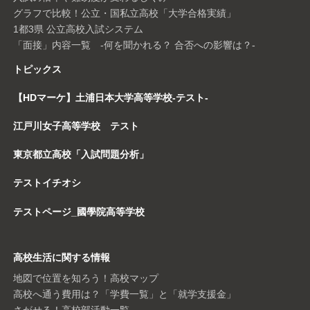
グラフで比較！公立・国私立高校「大学合格実績」
1都3県 公立高校入試システム
「面接」内容一覧 -何を聞かれる？ 合否への影響は？-
トピックス
【HDマーケ】土浦日本大学高等学校-テスト-
江戸川女子高等学校 テスト
東京都立高校「入試問題分析」
テストイチオシ
テストページ_國學院高等学校
高校生活に関する情報
地図で位置を知ろう！高校マップ
高校へ通う費用は？「学費一覧」と「就学支援金」
さがせる！高校部活動一覧