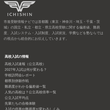
市進受験情報ナビでは首都圏（東京・神奈川・埼玉・千葉・茨
城）の国立・私立・都立・県立高校受験に関する偏差値、難易
度、入試システム・入試制度、入試状況、学費などを塾ならでは
の視点から総合的にお伝えしていきます。
高校入試の情報
高校入試速報（公立高校）
2027年入試は何が変わる？
学校訪問会レポート
都県別併願作戦
難易度がわかる偏差値一覧
人気の高校は？公立高校倍率一覧
公立入試平均点
先輩たちの合格体験
入試の倍率や難易度が変わるしくみ