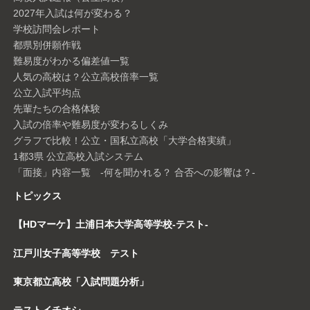
2027年入試は何が変わる？
学校訪問会レポート
都県別併願作戦
難易度がわかる偏差値一覧
人気の高校は？公立高校倍率一覧
公立入試平均点
先輩たちの合格体験
入試の倍率や難易度が変わるしくみ
グラフで比較！公立・国私立高校「大学合格実績」
1都3県 公立高校入試システム
「面接」内容一覧 -何を聞かれる？ 合否への影響は？-
トピックス
【HDマーケ】土浦日本大学高等学校-テスト-
江戸川女子高等学校 テスト
東京都立高校「入試問題分析」
テストイチオシ