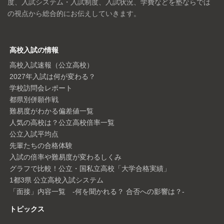
度、入試システム・入試制度、入試状況、学費などを塾ならでは
の視点から総合的にお伝えしていきます。
高校入試の情報
高校入試速報（公立高校）
2027年入試は何が変わる？
学校訪問会レポート
都県別併願作戦
難易度がわかる偏差値一覧
人気の高校は？公立高校倍率一覧
公立入試平均点
先輩たちの合格体験
入試の倍率や難易度が変わるしくみ
グラフで比較！公立・国私立高校「大学合格実績」
1都3県 公立高校入試システム
「面接」内容一覧 -何を聞かれる？ 合否への影響は？-
トピックス