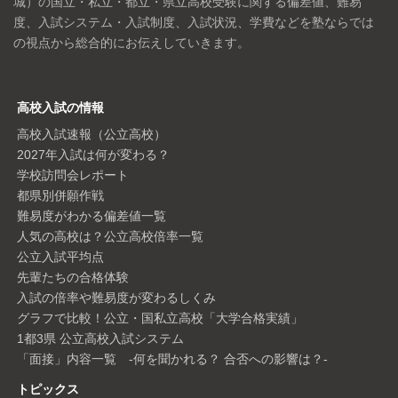
城）の国立・私立・都立・県立高校受験に関する偏差値、難易
度、入試システム・入試制度、入試状況、学費などを塾ならでは
の視点から総合的にお伝えしていきます。
高校入試の情報
高校入試速報（公立高校）
2027年入試は何が変わる？
学校訪問会レポート
都県別併願作戦
難易度がわかる偏差値一覧
人気の高校は？公立高校倍率一覧
公立入試平均点
先輩たちの合格体験
入試の倍率や難易度が変わるしくみ
グラフで比較！公立・国私立高校「大学合格実績」
1都3県 公立高校入試システム
「面接」内容一覧 -何を聞かれる？ 合否への影響は？-
トピックス