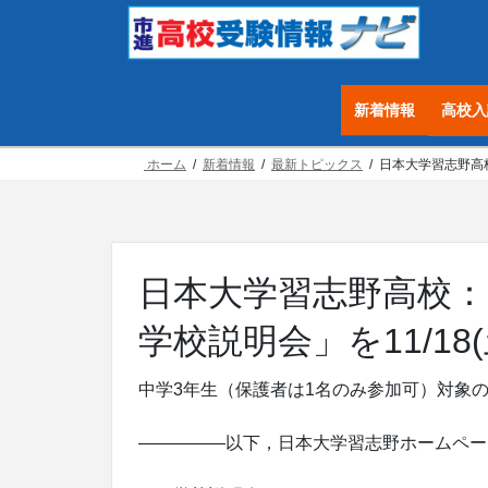
コ
ナ
ン
ビ
テ
ゲ
ン
ー
新着情報
高校入
ツ
シ
へ
ョ
ホーム
新着情報
最新トピックス
日本大学習志野高校：
ス
ン
キ
に
ッ
移
プ
動
日本大学習志野高校：1
学校説明会」を11/18
中学3年生（保護者は1名のみ参加可）対象の「
—————以下，日本大学習志野ホームペー