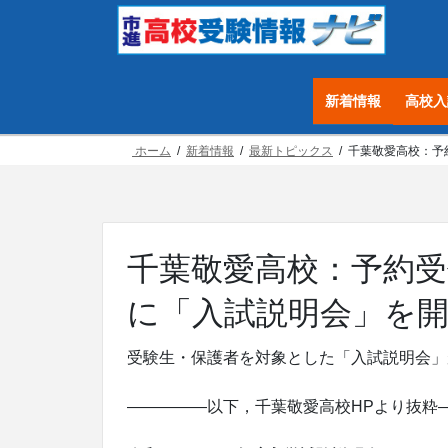
コ
ナ
ン
ビ
テ
ゲ
ン
ー
新着情報
高校入
ツ
シ
へ
ョ
ホーム
新着情報
最新トピックス
千葉敬愛高校：予約受
ス
ン
キ
に
ッ
移
プ
動
千葉敬愛高校：予約受付中！
に「入試説明会」を
受験生・保護者を対象とした「入試説明会」
—————以下，千葉敬愛高校HPより抜粋—