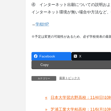
④ インターネット出願についての説明およ
インターネット環境が無い場合や方法など、
→
学校HP
※予定は変更の可能性があるため、必ず学校発表の最
Facebook
X
Copy
最新トピックス
カテゴリー
日本大学習志野高校：11/4(日)1
芝浦工業大学柏高校：11/6(月)1