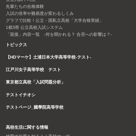
先輩たちの合格体験
入試の倍率や難易度が変わるしくみ
グラフで比較！公立・国私立高校「大学合格実績」
1都3県 公立高校入試システム
「面接」内容一覧 -何を聞かれる？ 合否への影響は？-
トピックス
【HDマーケ】土浦日本大学高等学校-テスト-
江戸川女子高等学校 テスト
東京都立高校「入試問題分析」
テストイチオシ
テストページ_國學院高等学校
高校生活に関する情報