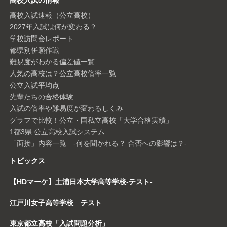
高校入試の情報
高校入試速報（公立高校）
2027年入試は何が変わる？
学校訪問会レポート
都県別併願作戦
難易度がわかる偏差値一覧
人気の高校は？公立高校倍率一覧
公立入試平均点
先輩たちの合格体験
入試の倍率や難易度が変わるしくみ
グラフで比較！公立・国私立高校「大学合格実績」
1都3県 公立高校入試システム
「面接」内容一覧 -何を聞かれる？ 合否への影響は？-
トピックス
【HDマーケ】土浦日本大学高等学校-テスト-
江戸川女子高等学校 テスト
東京都立高校「入試問題分析」