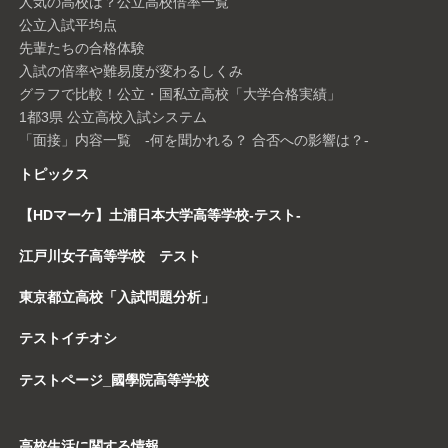
人気の高校は？公立高校倍率一覧
公立入試平均点
先輩たちの合格体験
入試の倍率や難易度が変わるしくみ
グラフで比較！公立・国私立高校「大学合格実績」
1都3県 公立高校入試システム
「面接」内容一覧 -何を聞かれる？ 合否への影響は？-
トピックス
【HDマーケ】土浦日本大学高等学校-テスト-
江戸川女子高等学校 テスト
東京都立高校「入試問題分析」
テストイチオシ
テストページ_國學院高等学校
高校生活に関する情報